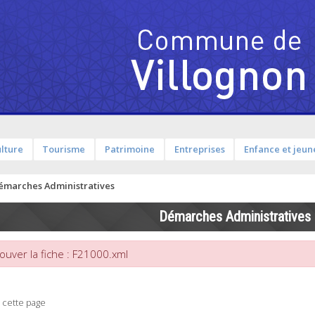
lture
Tourisme
Patrimoine
Entreprises
Enfance et jeun
émarches Administratives
Démarches Administratives
ouver la fiche : F21000.xml
 cette page