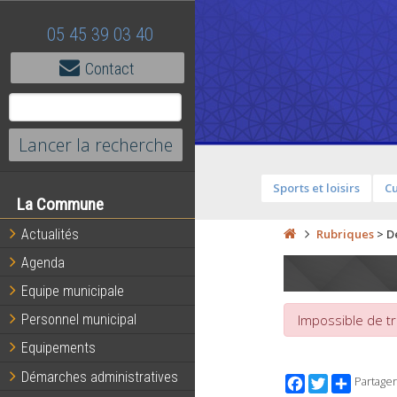
05 45 39 03 40
Contact
Sports et loisirs
Cu
La Commune
Actualités
Rubriques
>
D
Agenda
Equipe municipale
Personnel municipal
Impossible de tr
Equipements
Démarches administratives
Facebook
Twitter
Partager