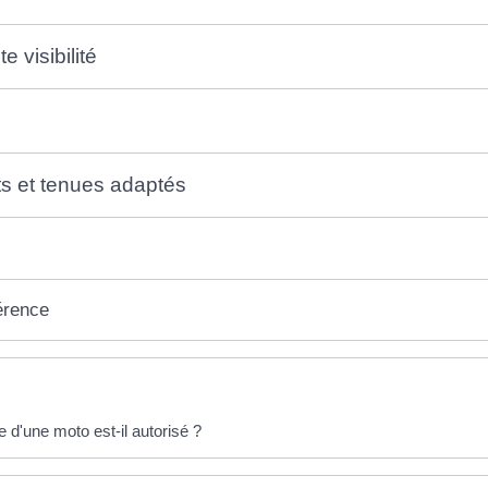
e visibilité
s et tenues adaptés
érence
éponses !
 d'une moto est-il autorisé ?