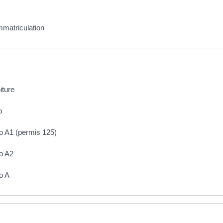
mmatriculation
iture
o
 A1 (permis 125)
o A2
o A
 plus