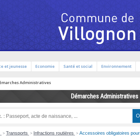
e et jeunesse
Economie
Santé et social
Environnement
émarches Administratives
Démarches Administratives
s
>
Transports
>
Infractions routières
>
Accessoires obligatoires pour