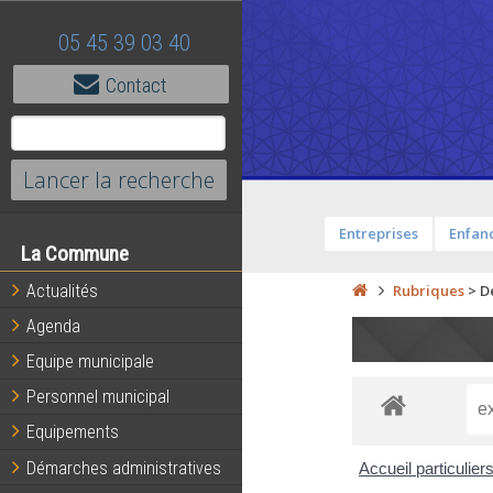
05 45 39 03 40
Contact
Entreprises
Enfanc
La Commune
Actualités
Rubriques
>
D
Agenda
Equipe municipale
Personnel municipal
Equipements
Démarches administratives
Accueil particulier