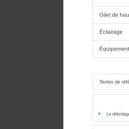
Gilet de haut
Éclairage
Équipement
Textes de réf
Questions ? R
Le débridage