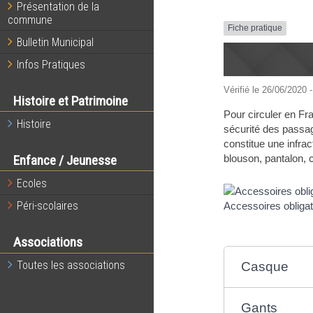
Présentation de la
commune
Fiche pratique
Bulletin Municipal
Infos Pratiques
Vérifié le 26/06/2020 -
Histoire et Patrimoine
Pour circuler en Fr
Histoire
sécurité des passag
constitue une infrac
blouson, pantalon, 
Enfance / Jeunesse
Ecoles
Péri-scolaires
Accessoires obligat
Associations
Toutes les associations
Casque
Gants