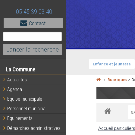
05 45 39 03 40
Contact
Enfance et jeunesse
La Commune
Actualités
Rubriques
>
D
Agenda
Equipe municipale
Personnel municipal
Equipements
Démarches administratives
Accueil particulier