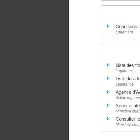
Et aussi
Conditions d
Logement
Pour en savoir
Liste des t
Legifrance
Liste des d
Legifrance
Agence d'A
Action logeme
Service inté
Ministère cha
Consulter l
Ministère cha