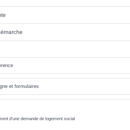
nte
 démarche
érence
igne et formulaires
ment d'une demande de logement social