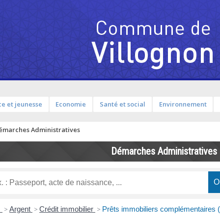
e et jeunesse
Economie
Santé et social
Environnement
émarches Administratives
Démarches Administratives
s
>
Argent
>
Crédit immobilier
>
Prêts immobiliers complémentaires (A