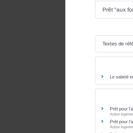
Prêt "aux fo
Textes de réf
Questions ? R
Le salarié e
Pour en savoir
Prêt pour l'
Action logeme
Prêt pour l'
Action logeme