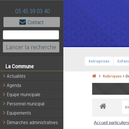
05 45 39 03 40
Contact
Entreprises
Enfanc
La Commune
Actualités
Rubriques
>
D
Agenda
Equipe municipale
Personnel municipal
Equipements
Démarches administratives
Accueil particulier