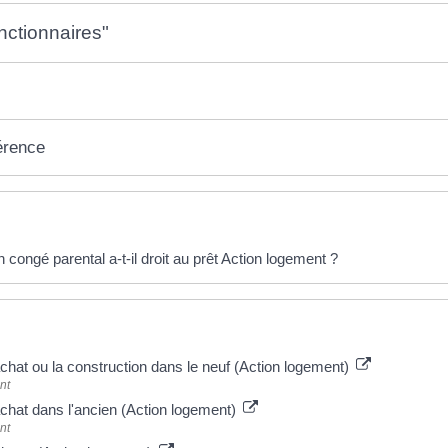
nctionnaires"
érence
éponses !
n congé parental a-t-il droit au prêt Action logement ?
 plus
achat ou la construction dans le neuf (Action logement)
nt
achat dans l'ancien (Action logement)
nt