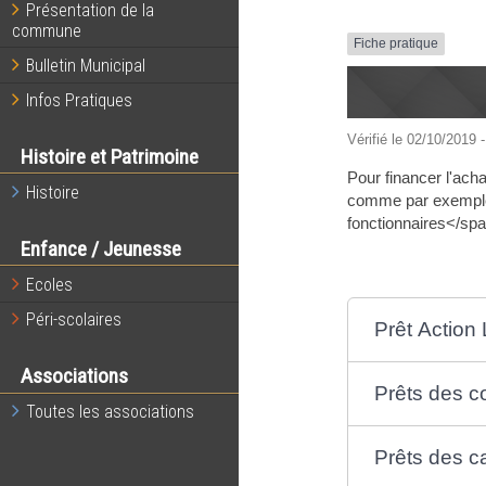
Présentation de la
commune
Fiche pratique
Bulletin Municipal
Infos Pratiques
Vérifié le 02/10/2019 -
Histoire et Patrimoine
Pour financer l'acha
Histoire
comme par exemple 
fonctionnaires</spa
Enfance / Jeunesse
Ecoles
Péri-scolaires
Prêt Action
Associations
Prêts des col
Toutes les associations
Prêts des c