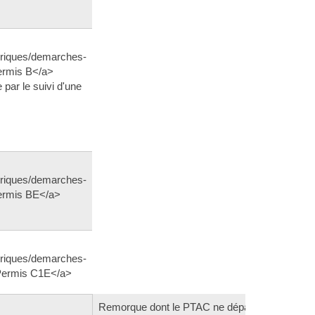
ubriques/demarches-
ermis B</a>
 par le suivi d'une
ubriques/demarches-
ermis BE</a>
ubriques/demarches-
Permis C1E</a>
Remorque dont le PTAC ne dépasse pas 750 k