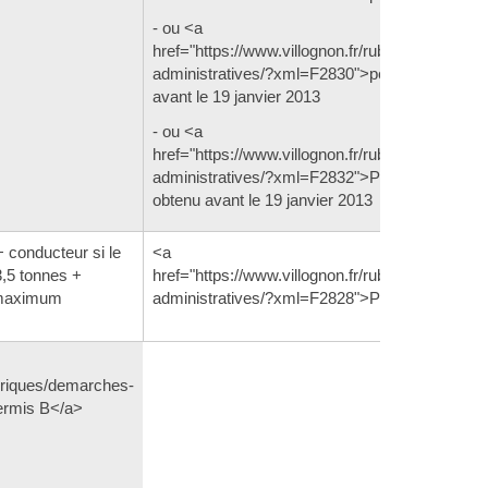
- ou <a
href="https://www.villognon.fr/rubriques/demar
administratives/?xml=F2830">permis A</a> ob
avant le 19 janvier 2013
- ou <a
href="https://www.villognon.fr/rubriques/demar
administratives/?xml=F2832">Permis A1</a>
obtenu avant le 19 janvier 2013
conducteur si le
<a
3,5 tonnes +
href="https://www.villognon.fr/rubriques/demar
 maximum
administratives/?xml=F2828">Permis B</a>
ubriques/demarches-
ermis B</a>