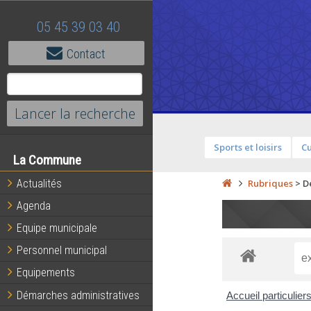
05 45 39 03 40
Contact
Sports et loisirs
Cu
La Commune
Actualités
Rubriques
>
D
Agenda
Equipe municipale
Personnel municipal
Equipements
Démarches administratives
Accueil particulier