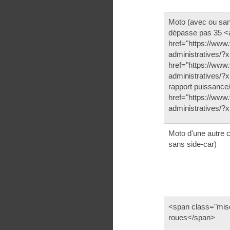
Moto (avec ou sans
dépasse pas 35 <
href="https://www.
administratives/
href="https://www.
administratives/?
rapport puissance
href="https://www.
administratives/
Moto d'une autre 
sans side-car)
<span class="mis
roues</span>