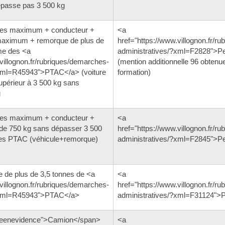
épasse pas 3 500 kg
aces maximum + conducteur +
<a
 maximum + remorque de plus de
href="https://www.villognon.fr/r
me des <a
administratives/?xml=F2828">P
villognon.fr/rubriques/demarches-
(mention additionnelle 96 obtenue
?xml=R45943">PTAC</a> (voiture
formation)
upérieur à 3 500 kg sans
g
aces maximum + conducteur +
<a
de 750 kg sans dépasser 3 500
href="https://www.villognon.fr/r
des PTAC (véhicule+remorque)
administratives/?xml=F2845">P
e de plus de 3,5 tonnes de <a
<a
villognon.fr/rubriques/demarches-
href="https://www.villognon.fr/r
?xml=R45943">PTAC</a>
administratives/?xml=F31124">
seenevidence">Camion</span>
<a