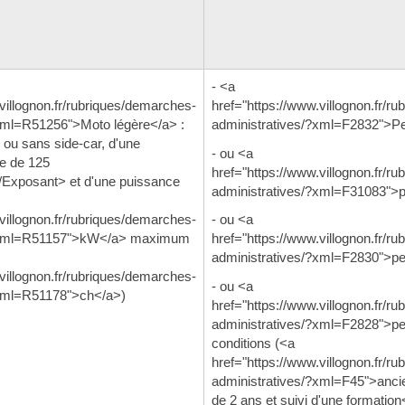
- <a
villognon.fr/rubriques/demarches-
href="https://www.villognon.fr/r
xml=R51256">Moto légère</a> :
administratives/?xml=F2832">P
 ou sans side-car, d'une
- ou <a
e de 125
href="https://www.villognon.fr/r
xposant> et d'une puissance
administratives/?xml=F31083">
villognon.fr/rubriques/demarches-
- ou <a
/?xml=R51157">kW</a> maximum
href="https://www.villognon.fr/r
administratives/?xml=F2830">p
villognon.fr/rubriques/demarches-
- ou <a
?xml=R51178">ch</a>)
href="https://www.villognon.fr/r
administratives/?xml=F2828">p
conditions (<a
href="https://www.villognon.fr/r
administratives/?xml=F45">anci
de 2 ans et suivi d'une formation