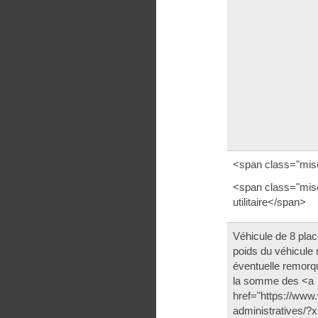
<span class="mis
<span class="mis
utilitaire</span>
Véhicule de 8 pla
poids du véhicule
éventuelle remorq
la somme des <a
href="https://www.
administratives/