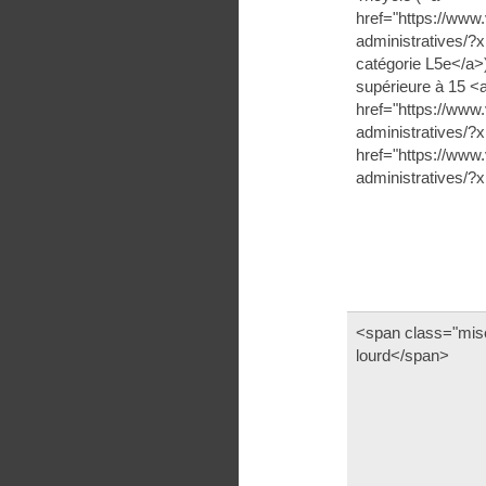
href="https://www.
administratives/?
catégorie L5e</a>)
supérieure à 15 <
href="https://www.
administratives/
href="https://www.
administratives/
<span class="mi
lourd</span>