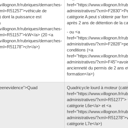
villognon.fr/rubriques/demarches-
href="https://www.villognon.fr/r
xml=R51257">véhicule de
administratives/?xml=F2830">Pe
 dont la puissance est
catégorie A peut s'obtenir par fo
a
après 2 ans de détention de la c
villognon.fr/rubriques/demarches-
- ou <a
?xml=R51157">kW</a> (20 <a
href="https://www.villognon.fr/r
villognon.fr/rubriques/demarches-
administratives/?xml=F2828">p
?xml=R51178">ch</a>)
conditions (<a
href="https://www.villognon.fr/r
administratives/?xml=F45">avoir
ancienneté du permis de 2 ans et
formation</a>)
seenevidence">Quad
Quadricycle lourd à moteur (cat
href="https://www.villognon.fr/r
administratives/?xml=R51277"> 
catégorie L6e</a> et <a
href="https://www.villognon.fr/r
administratives/?xml=R51278">v
catégorie L7e</a>)