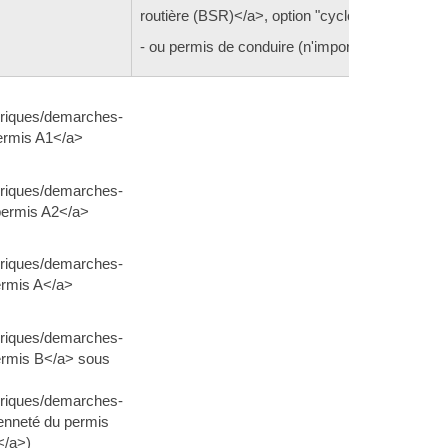
routière (BSR)</a>, option "cyclo"
- ou permis de conduire (n'importe quelle catégo
ubriques/demarches-
ermis A1</a>
ubriques/demarches-
permis A2</a>
ubriques/demarches-
ermis A</a>
ubriques/demarches-
ermis B</a> sous
ubriques/demarches-
enneté du permis
</a>)