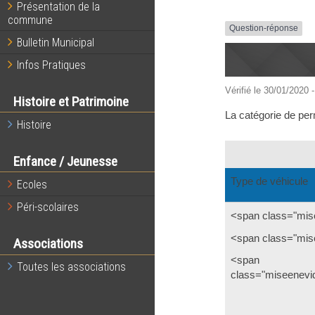
Présentation de la
commune
Question-réponse
Bulletin Municipal
Infos Pratiques
Vérifié le 30/01/2020 -
Histoire et Patrimoine
La catégorie de per
Histoire
Enfance / Jeunesse
Type de véhicule
Ecoles
Péri-scolaires
<span class="mi
<span class="mis
Associations
<span
Toutes les associations
class="miseenevi