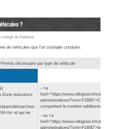
éhicules ?
 chargé de l'intérieur
ie de véhicules que l'on souhaite conduire.
Permis nécessaire par type de véhicule
- <a
50
href="https://www.villognon.fr/rubriques/demar
 d'une puissance
administratives/?xml=F2890">Catégorie AM</
comportant la mention additionnelle 108 du per
ubriques/demarches-
W</a> et qui ne
- ou <a
href="https://www.villognon.fr/rubriques/demar
administratives/?xml=F2890">brevet de sécuri