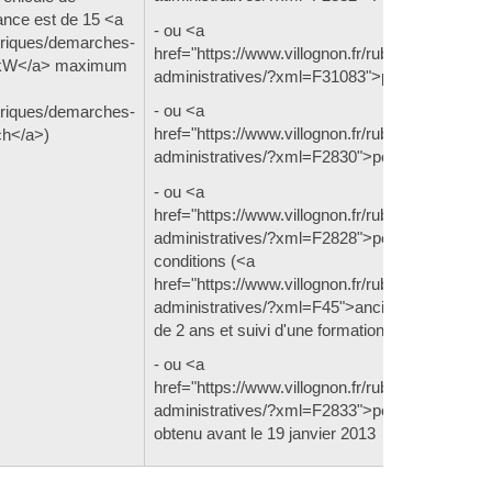
ance est de 15 <a
- ou <a
ubriques/demarches-
href="https://www.villognon.fr/rubriques/demar
">kW</a> maximum
administratives/?xml=F31083">permis A2</a>
- ou <a
ubriques/demarches-
href="https://www.villognon.fr/rubriques/demar
ch</a>)
administratives/?xml=F2830">permis A</a>
- ou <a
href="https://www.villognon.fr/rubriques/demar
administratives/?xml=F2828">permis B</a> s
conditions (<a
href="https://www.villognon.fr/rubriques/demar
administratives/?xml=F45">ancienneté du per
de 2 ans et suivi d'une formation</a>)
- ou <a
href="https://www.villognon.fr/rubriques/demar
administratives/?xml=F2833">permis B1</a>
obtenu avant le 19 janvier 2013