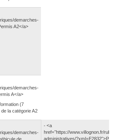
ubriques/demarches-
Permis A2</a>
ubriques/demarches-
ermis A</a>
formation (7
 de la catégorie A2
- <a
href="https://www.villognon.fr/rubriques/demar
ubriques/demarches-
administratives/?xml=F2832">Permis A1</a>
éhicule de