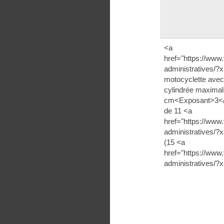
<a
href="https://www.
administratives/?
motocyclette avec
cylindrée maximal
cm<Exposant>3</E
de 11 <a
href="https://www.
administratives
(15 <a
href="https://www.
administratives/