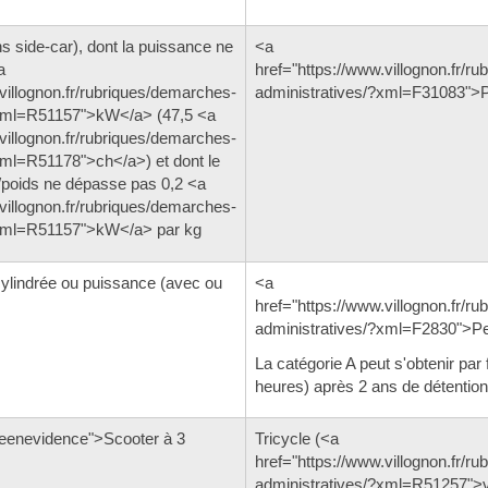
 side-car), dont la puissance ne
<a
a
href="https://www.villognon.fr/r
villognon.fr/rubriques/demarches-
administratives/?xml=F31083">
?xml=R51157">kW</a> (47,5 <a
villognon.fr/rubriques/demarches-
xml=R51178">ch</a>) et dont le
/poids ne dépasse pas 0,2 <a
villognon.fr/rubriques/demarches-
?xml=R51157">kW</a> par kg
cylindrée ou puissance (avec ou
<a
href="https://www.villognon.fr/r
administratives/?xml=F2830">P
La catégorie A peut s'obtenir par 
heures) après 2 ans de détention
eenevidence">Scooter à 3
Tricycle (<a
href="https://www.villognon.fr/r
administratives/?xml=R51257">v