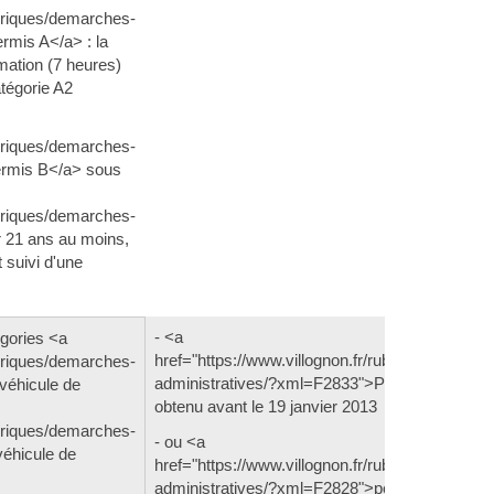
ubriques/demarches-
rmis A</a> : la
rmation (7 heures)
atégorie A2
ubriques/demarches-
ermis B</a> sous
ubriques/demarches-
 21 ans au moins,
 suivi d'une
- <a
égories <a
href="https://www.villognon.fr/rubriques/demar
ubriques/demarches-
administratives/?xml=F2833">Permis B1</a>
véhicule de
obtenu avant le 19 janvier 2013
ubriques/demarches-
- ou <a
éhicule de
href="https://www.villognon.fr/rubriques/demar
administratives/?xml=F2828">permis B</a>