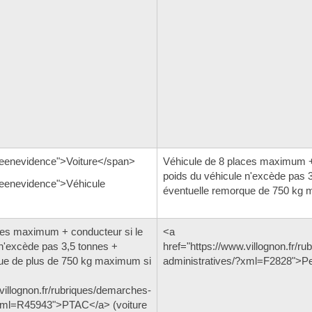
eenevidence">Voiture</span>
Véhicule de 8 places maximum + 
poids du véhicule n'excède pas 
eenevidence">Véhicule
éventuelle remorque de 750 kg
ces maximum + conducteur si le
<a
 n'excède pas 3,5 tonnes +
href="https://www.villognon.fr/r
ue de plus de 750 kg maximum si
administratives/?xml=F2828">P
villognon.fr/rubriques/demarches-
?xml=R45943">PTAC</a> (voiture