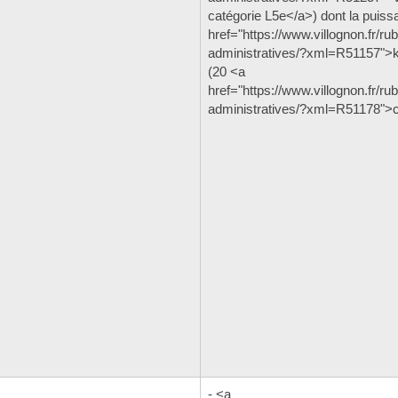
catégorie L5e</a>) dont la puiss
href="https://www.villognon.fr/r
administratives/?xml=R51157
(20 <a
href="https://www.villognon.fr/r
administratives/?xml=R51178">
- <a