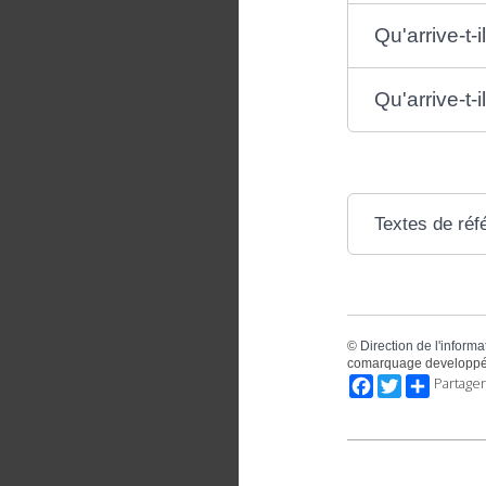
Qu'arrive-t-
Qu'arrive-t-
Textes de réf
©
Direction de l'informa
comarquage developpé
Facebook
Twitter
Partager