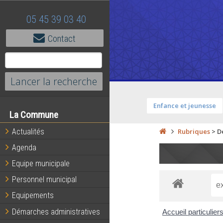
05 45 39 03 40
Contact
Enfance et jeunesse
La Commune
Actualités
Rubriques
>
D
Agenda
Equipe municipale
Personnel municipal
Equipements
Démarches administratives
Accueil particulier