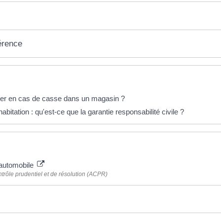
érence
éponses !
yer en cas de casse dans un magasin ?
bitation : qu'est-ce que la garantie responsabilité civile ?
 plus
automobile
ntrôle prudentiel et de résolution (ACPR)