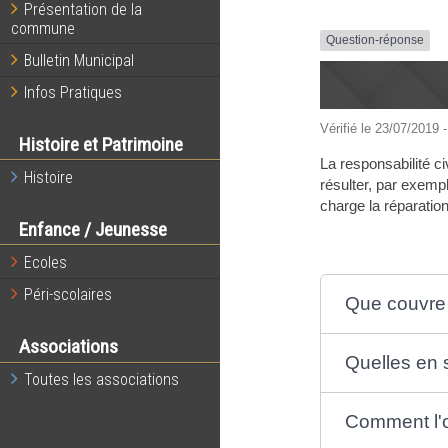
Présentation de la
commune
Question-réponse
Bulletin Municipal
Infos Pratiques
Vérifié le 23/07/2019 -
Histoire et Patrimoine
La responsabilité c
Histoire
résulter, par exemp
charge la réparati
Enfance / Jeunesse
Ecoles
Péri-scolaires
Que couvre l
Associations
Quelles en s
Toutes les associations
Comment l'o