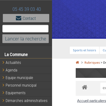
05 45 39 03 40
Contact
Sports et loisirs
Cu
La Commune
Actualités
Rubriques
>
D
Agenda
Equipe municipale
Personnel municipal
Equipements
Démarches administratives
Accueil particulier