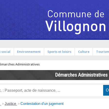
 social
Environnement
Sports et loisirs
Culture
Touris
émarches Administratives
Démarches Administratives
s
>
Justice
>
Contestation d'un jugement