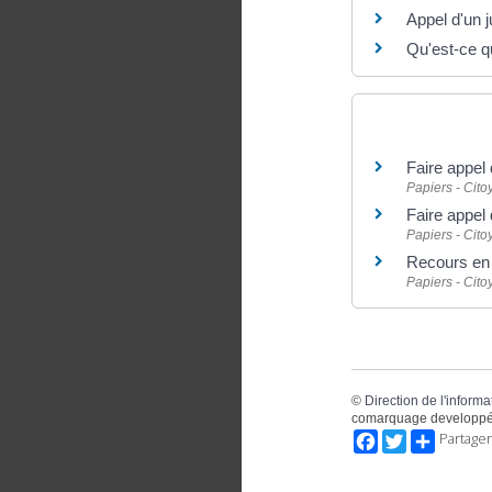
Appel d'un 
Qu'est-ce qu
Et aussi
Faire appel 
Papiers - Cit
Faire appel 
Papiers - Cit
Recours en 
Papiers - Cit
©
Direction de l'informa
comarquage developpé
Facebook
Twitter
Partager