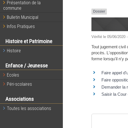
Présentation de la
commune
Dossier
Bulletin Municipal
Infos Pratiques
Vérifié le 05/06/2020 -
Histoire et Patrimoine
Tout jugement civil
Histoire
procès. L'oppositio
forme lorsqu'il n'y
Enfance / Jeunesse
Faire appel d'
Ecoles
Faire oppositi
Péri-scolaires
Demander la ré
Saisir la Cour
Associations
Toutes les associations
Questions ? R