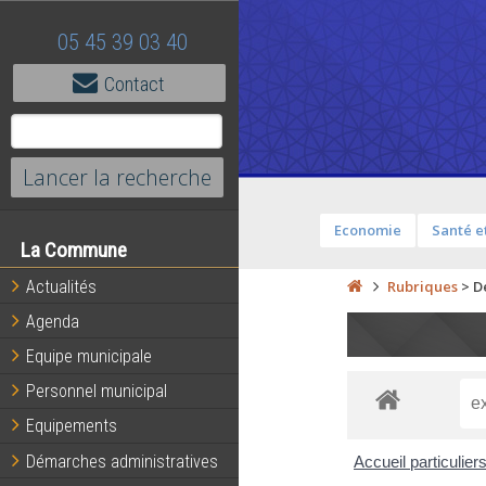
05 45 39 03 40
Contact
Economie
Santé et
La Commune
Actualités
Rubriques
>
D
Agenda
Equipe municipale
Personnel municipal
Equipements
Démarches administratives
Accueil particulier