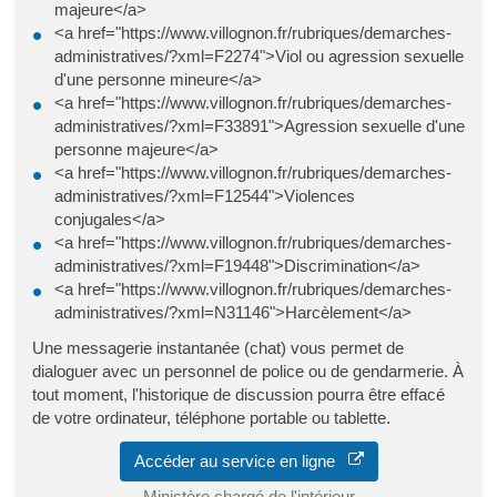
majeure</a>
<a href="https://www.villognon.fr/rubriques/demarches-
administratives/?xml=F2274">Viol ou agression sexuelle
d'une personne mineure</a>
<a href="https://www.villognon.fr/rubriques/demarches-
administratives/?xml=F33891">Agression sexuelle d'une
personne majeure</a>
<a href="https://www.villognon.fr/rubriques/demarches-
administratives/?xml=F12544">Violences
conjugales</a>
<a href="https://www.villognon.fr/rubriques/demarches-
administratives/?xml=F19448">Discrimination</a>
<a href="https://www.villognon.fr/rubriques/demarches-
administratives/?xml=N31146">Harcèlement</a>
Une messagerie instantanée (chat) vous permet de
dialoguer avec un personnel de police ou de gendarmerie. À
tout moment, l'historique de discussion pourra être effacé
de votre ordinateur, téléphone portable ou tablette.
Accéder au service en ligne
Ministère chargé de l'intérieur