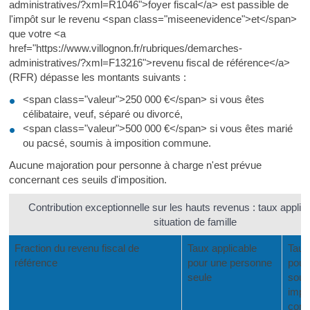
administratives/?xml=R1046">foyer fiscal</a> est passible de
l'impôt sur le revenu <span class="miseenevidence">et</span>
que votre <a
href="https://www.villognon.fr/rubriques/demarches-
administratives/?xml=F13216">revenu fiscal de référence</a>
(RFR) dépasse les montants suivants :
<span class="valeur">250 000 €</span> si vous êtes
célibataire, veuf, séparé ou divorcé,
<span class="valeur">500 000 €</span> si vous êtes marié
ou pacsé, soumis à imposition commune.
Aucune majoration pour personne à charge n'est prévue
concernant ces seuils d'imposition.
Contribution exceptionnelle sur les hauts revenus : taux applica
situation de famille
Fraction du revenu fiscal de
Taux applicable
Taux
référence
pour une personne
pour
seule
soum
impo
com