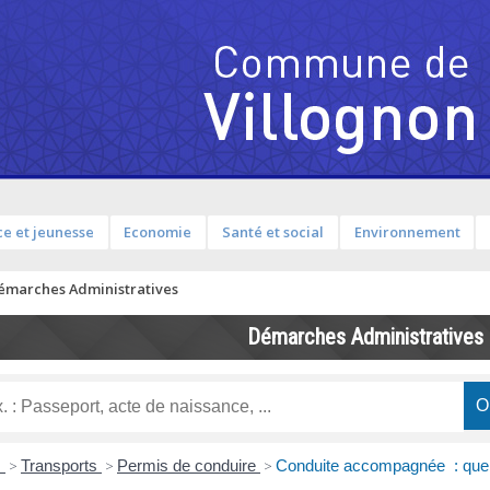
e et jeunesse
Economie
Santé et social
Environnement
émarches Administratives
Démarches Administratives
s
>
Transports
>
Permis de conduire
>
Conduite accompagnée : quell