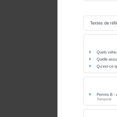
Textes de réf
Questions ? R
Quels véhic
Quelle assu
Qu'est-ce q
Et aussi
Permis B : 
Transports
Et aussi