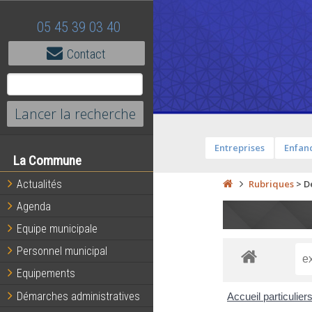
05 45 39 03 40
Contact
Entreprises
Enfanc
La Commune
Actualités
Rubriques
>
D
Agenda
Equipe municipale
Personnel municipal
Equipements
Démarches administratives
Accueil particulier