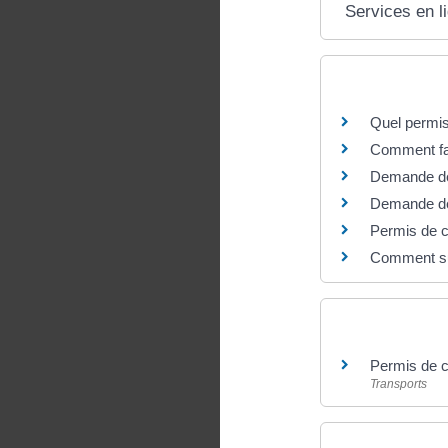
Services en l
Questions ? R
Quel permis
Comment fai
Demande de 
Demande de p
Permis de c
Comment sui
Et aussi
Permis de co
Transports