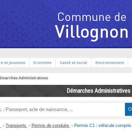
e et jeunesse
Economie
Santé et social
Environnement
émarches Administratives
Démarches Administratives
s
>
Transports
>
Permis de conduire
>
Permis C1 : véhicule compris 