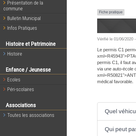
Présentation de la
commune
Fiche pratique
Bulletin Municipal
Infos Pratiques
Vérifié le 01/06/2020 -
Histoire et Patrimoine
Le permis C1 permet
Histoire
xml=R45943">PTAC</
permis C1, il faut a
via une auto-école 
Enfance / Jeunesse
xml=R50821">ANTS</
Ecoles
médical favorable.
Péri-scolaires
Associations
Quel véhicu
Toutes les associations
Qui peut pa