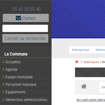
05 45 39 03 40
Contact
Entreprises
Enfanc
La Commune
Actualités
Rubriques
>
D
Agenda
Equipe municipale
Personnel municipal
Equipements
Démarches administratives
Accueil particulier