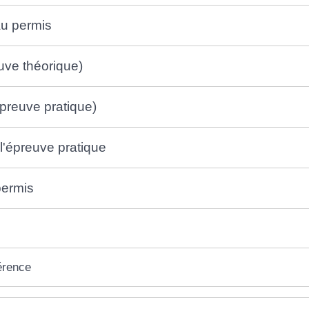
au permis
ve théorique)
preuve pratique)
l'épreuve pratique
permis
érence